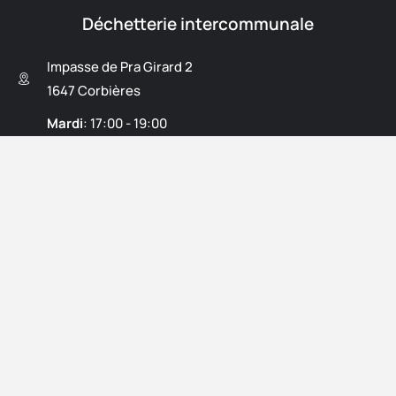
Déchetterie intercommunale
Impasse de Pra Girard 2
1647 Corbières
Mardi
: 17:00 - 19:00
Mercredi
: 14:30 - 17:30 (ouvert du 1.5. - 31.10)
Jeudi
: 17:00 - 19:00
Samedi
: 09:00 - 11:00 et 13:30 - 17:00
Déclaration de confidentialité
Mentions légales