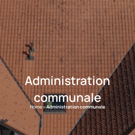
Administration
communale
Home
»
Administration communale