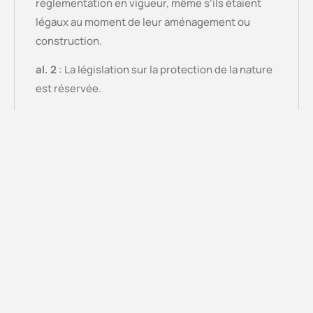
réglementation en vigueur, même s’ils étaient
légaux au moment de leur aménagement ou
construction.
al. 2
: La législation sur la protection de la nature
est réservée.
Art. 144 – Entretien
al. 1
: Les murs, clôtures, plantes, ouvrages et
autres installations en bordure d’un itinéraire de
mobilité doivent être entretenus
convenablement, dans le respect de la
protection de la nature et conformément à la
réglementation communale.
al. 2
: S’ils constituent un danger, leur
propriétaire ou le tiers responsable doit prendre
immédiatement les mesures propres à garantir la