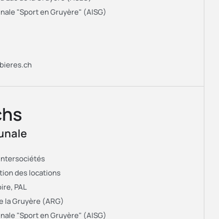
nale "Sport en Gruyère" (AISG)
bieres.ch
chs
unale
 Intersociétés
ion des locations
ire, PAL
e la Gruyère (ARG)
nale "Sport en Gruyère" (AISG)