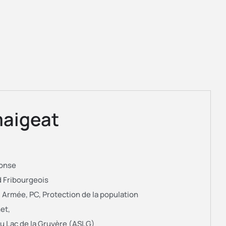
maigeat
Monse
 Fribourgeois
, Armée, PC, Protection de la population
et,
du Lac de la Gruyère (ASLG)