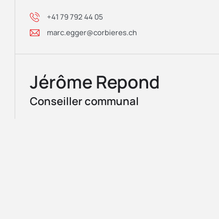
+41 79 792 44 05
marc.egger@corbieres.ch
Jérôme Repond
Conseiller communal
Alpages et parchets communaux, Agriculture
Forêt, Corporation forestière
Syndicats des routes alpestres
Routes communales et cantonales
Jardins communaux
Service hivernal