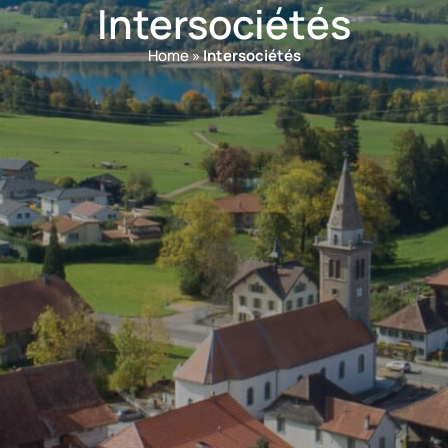
Intersociétés
Home
»
Intersociétés