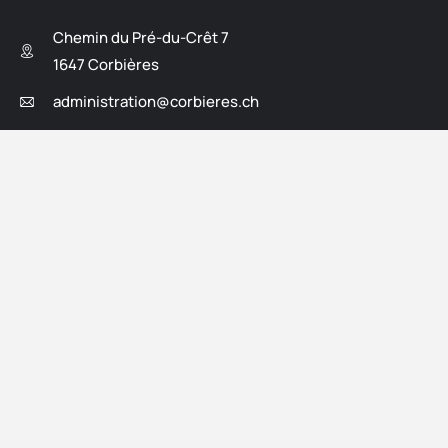
Chemin du Pré-du-Crêt 7
1647 Corbières
administration@corbieres.ch
026 915 14 08
Lundi
: 13:00 - 16:00
Mardi
: 17:00 - 19:00
Mercredi
: 09:00 - 11:00
Déchetterie intercommunale
Impasse de Pra Girard 2
1647 Corbières
Mardi
: 17:00 - 19:00
Mercredi
: 14:30 - 17:30 (ouvert du 1.5. - 31.10)