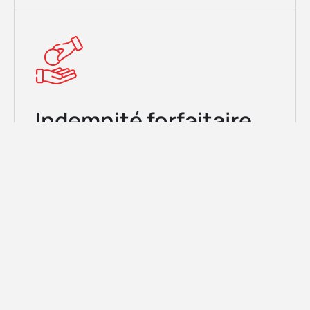
Indemnité forfaitaire
L’indemnité forfaitaire est une aide financière
accordée aux parents et aux proches qui
apportent une aide régulière, importante et
durable à une personne impotente pour lui
permettre de vivre à domicile.
Formulaire d'indemnité forfaitaire