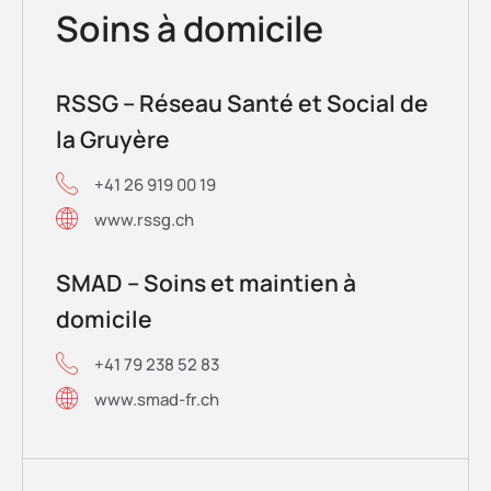
Soins à domicile
RSSG – Réseau Santé et Social de
la Gruyère
+41 26 919 00 19
www.rssg.ch
SMAD – Soins et maintien à
domicile
+41 79 238 52 83
www.smad-fr.ch