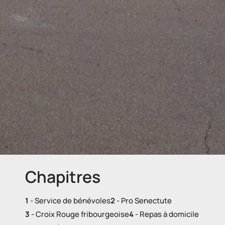
Chapitres
1
- Service de bénévoles
2
- Pro Senectute​
3
- Croix Rouge fribourgeoise​
4
- Repas à domicile​