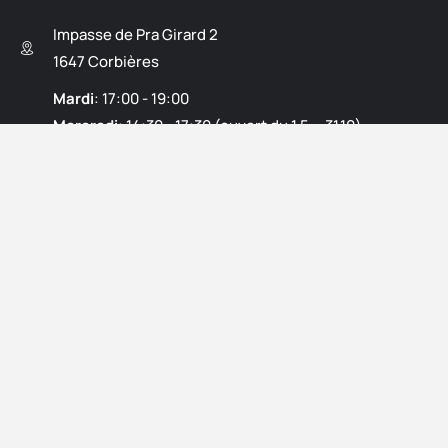
Impasse de Pra Girard 2
1647 Corbières
Mardi
: 17:00 - 19:00
Mercredi
: 14:30 - 17:30 (ouvert du 1.5. - 31.10)
Jeudi
: 17:00 - 19:00
Samedi
: 09:00 - 11:00 et 13:30 - 17:00
Déclaration de confidentialité
Mentions légales
© 2026 – Commune de Corbières