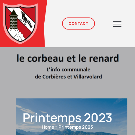
CONTACT
Ecole et formati
Finances et impôts
Population et en
Printemps 2023
Home
»
Printemps 2023