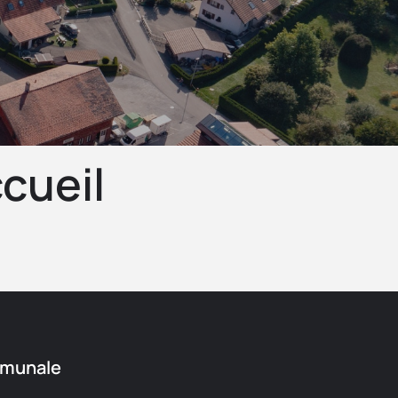
ccueil
mmunale